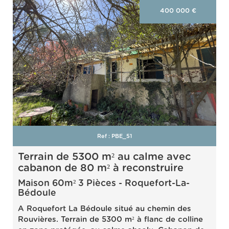
400 000
€
Rechercher
+
plus de critères
Ref : PBE_51
terrain de 5300 m² au calme avec
cabanon de 80 m² à reconstruire
Maison 60m² 3 Pièces - Roquefort-La-
Bédoule
A Roquefort La Bédoule situé au chemin des
Rouvières. Terrain de 5300 m² à flanc de colline