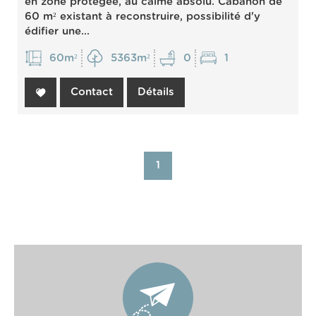
en zone protégée, au calme absolu. Cabanon de
60 m² existant à reconstruire, possibilité d'y
édifier une...
60m²
5363m²
0
1
Contact
Détails
1