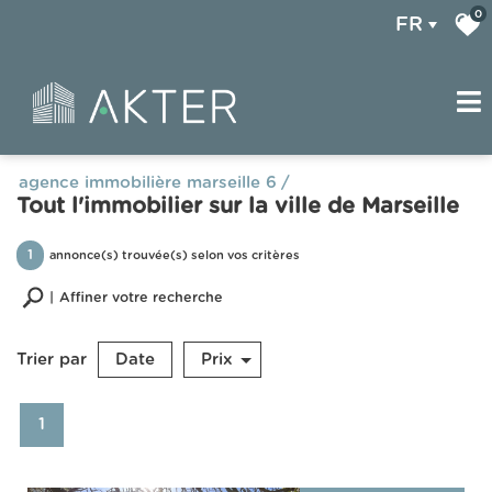
0
FR
agence immobilière marseille 6
Tout l'immobilier sur la ville de Marseille
1
annonce(s) trouvée(s) selon vos critères
Affiner votre recherche
Trier par
Date
Prix
Vente
Type de bien
1
Localisation